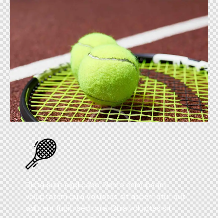
Dicta sunt explicabo. Nemo enim ipsam
voluptatem quia voluptas sit aspernatur aut
odit aut fugit, sed quia. Quia voluptas sit