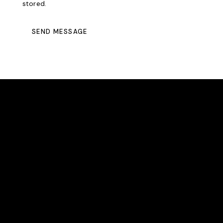
stored.
SEND MESSAGE
EAST BERGHOLT TENNIS CLUB
We are an award-winning community club committed
to making tennis accessible to all.
LOCATION
East Bergholt Tennis Club
Gandish Road
East Bergholt