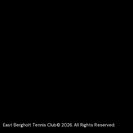
Colchester
CO7 6UR
LINKS
Documents
Membership
Why Play Tennis
Safeguarding
SOCIAL
Facebook
Instagram
East Bergholt Tennis Club© 2026. All Rights Reserved.