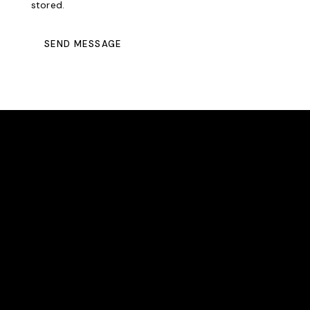
stored.
SEND MESSAGE
EAST BERGHOLT TENNIS CLUB
We are an award-winning community club committed
to making tennis accessible to all.
LOCATION
East Bergholt Tennis Club
Gandish Road
East Bergholt