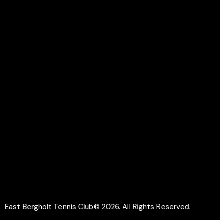
Colchester
CO7 6UR
LINKS
Documents
Membership
Why Play Tennis
Safeguarding
SOCIAL
Facebook
Instagram
East Bergholt Tennis Club© 2026. All Rights Reserved.